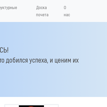
руктурные
Доска
О
почета
нас
СЬ!
то добился успеха, и ценим их