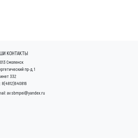
ШИ КОНТАКТЫ
013 Смоленск
ргетический пр-д, 1
бинет 332
:
8(4812)640816
ail:
av.sbmpei@yandex.ru